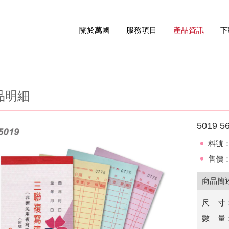
關於萬國
服務項目
產品資訊
下
品明細
5019
料號：
售價：
商品簡
尺 寸：5
數 量：