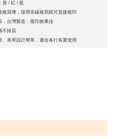
 / 紅 / 藍
統複寫簿，採用非碳複寫紙可直接複印
張，台灣製造，複印效果佳
撕不掉頁
晰、表單設計簡單，適合各行各業使用