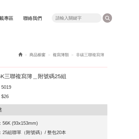
載專區
聯絡我們
商品櫥窗
複寫簿類
非碳三聯複寫簿
 56K三聯複寫簿＿附號碼25組
5019
$26
述
6K (93x153mm)
25組聯單（附號碼）/ 整包20本