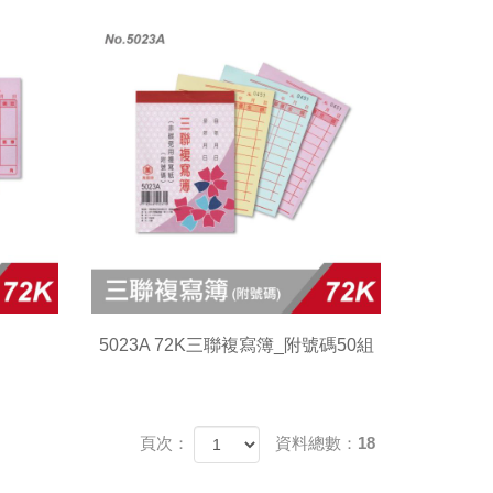
5023A 72K三聯複寫簿_附號碼50組
頁次：
資料總數：18